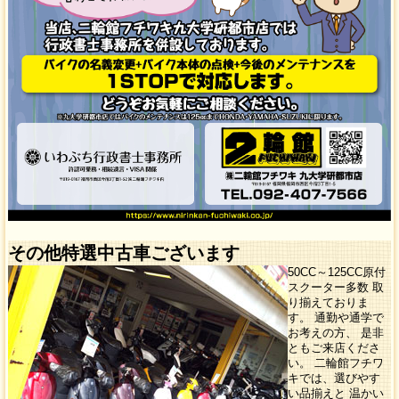
その他特選中古車ございます
50CC～125CC原付
スクーター多数 取
り揃えておりま
す。 通勤や通学で
お考えの方、 是非
ともご来店くださ
い。 二輪館フチワ
キでは、選びやす
い品揃えと 温かい