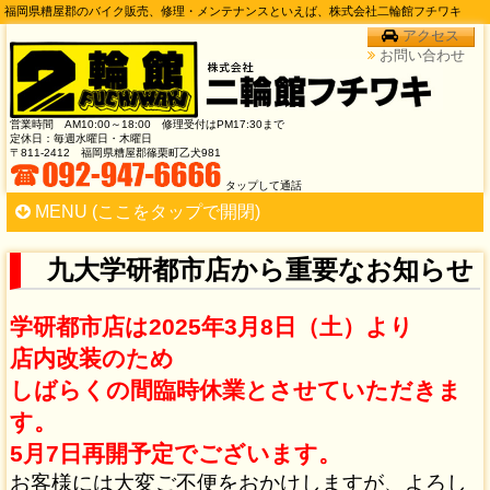
福岡県糟屋郡のバイク販売、修理・メンテナンスといえば、株式会社二輪館フチワキ
アクセス
お問い合わせ
営業時間 AM10:00～18:00 修理受付はPM17:30まで
定休日：毎週水曜日・木曜日
〒811-2412 福岡県糟屋郡篠栗町乙犬981
タップして通話
MENU (ここをタップで開閉)
トップページ
九大学研都市店から重要なお知らせ
新車・中古車情報
学研都市店は2025年3月8日（土）より
修理のご相談
店内改装のため
しばらくの間臨時休業とさせていただきま
車 検
す。
ギャラリー・イベント
5月7日再開予定でございます。
店舗紹介（本店）
お客様には大変ご不便をおかけしますが、よろし